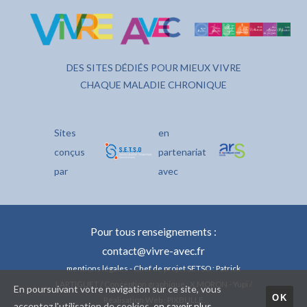
DES SITES DÉDIÉS POUR MIEUX VIVRE
CHAQUE MALADIE CHRONIQUE
Sites
en
conçus
partenariat
par
avec
Pour tous renseignements :
contact@vivre-avec.fr
mentions légales
- Chef de projet SETSO : Patrick
LARTIGUET / Conception graphique : X.MORON - Yupi /
En poursuivant votre navigation sur ce site, vous
OK
Réalisation Web : PIXBULLE
acceptez l'utilisation de cookies.
en savoir plus