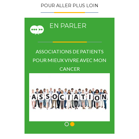
POUR ALLER PLUS LOIN
EN PARLER
D’AUTRES
ASSOCIATIONS DE PATIENTS
EN PARL
ES
POUR MIEUX VIVRE AVEC MON
P
CANCER