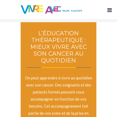
L’ÉDUCATION
THÉRAPEUTIQUE :
MIEUX VIVRE AVEC
SON CANCER AU
QUOTIDIEN
On peut apprendre à vivre au quotidien
avec son cancer. Des soignants et des
patients formés peuvent vous
accompagner en fonction de vos
besoins. Cet accompagnement fait
partie de vos soins et de la prise en