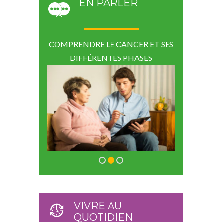
EN PARLER
PEUTIQUE :
COMPRENDRE LE CANCER ET SES
COM
SON CANCER
DIFFÉRENTES PHASES
T
IEN
VIVRE AU
QUOTIDIEN