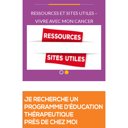
D’AUTRES
RESSOURCES ET SITES UTILES –
EN PARL
ES
VIVRE AVEC MON CANCER
P