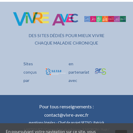
DES SITES DÉDIÉS POUR MIEUX VIVRE
CHAQUE MALADIE CHRONIQUE
Sites
en
conçus
partenariat
par
avec
Pour tous renseignements :
contact@vivre-avec.fr
mentions légales
- Chef de projet SETSO : Patrick
LARTIGUET / Conception graphique : X.MORON - Yupi /
En poursuivant votre navigation sur ce site, vous