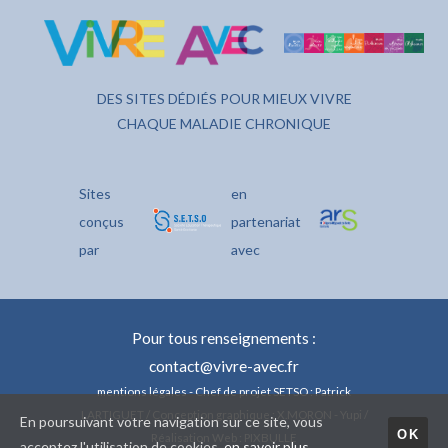
DES SITES DÉDIÉS POUR MIEUX VIVRE
CHAQUE MALADIE CHRONIQUE
Sites
en
conçus
partenariat
par
avec
Pour tous renseignements :
contact@vivre-avec.fr
mentions légales
- Chef de projet SETSO : Patrick
LARTIGUET / Conception graphique : X.MORON - Yupi /
En poursuivant votre navigation sur ce site, vous
OK
Réalisation Web : PIXBULLE
acceptez l'utilisation de cookies.
en savoir plus