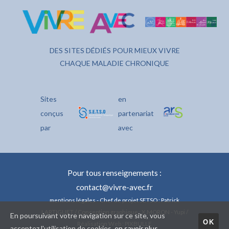
DES SITES DÉDIÉS POUR MIEUX VIVRE
CHAQUE MALADIE CHRONIQUE
Sites
en
conçus
partenariat
par
avec
Pour tous renseignements :
contact@vivre-avec.fr
mentions légales
- Chef de projet SETSO : Patrick
LARTIGUET / Conception graphique : X.MORON - Yupi /
En poursuivant votre navigation sur ce site, vous
OK
Réalisation Web : PIXBULLE
acceptez l'utilisation de cookies.
en savoir plus